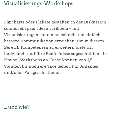
Visualisierungs-Workshops
PORTFOLIO
ABOUT
ANALOGES GRAPHIC RECORDING
Flipcharts oder Plakate gestalten, in der Diskussion
schnell ein paar Ideen scribbeln – mit
REFERENZEN
DIGITALES GRAPHIC RECORDING
Visualisierungen kann man schnell und einfach
FAQ
ILLUSTRATION
bessere Kommunikation erreichen. Um in diesem
Bereich Kompetenzen zu erweitern biete ich
ANFRAGE
ERKLÄRFILME
individuelle auf Ihre Bedürfnisse zugeschnittene In-
House Workshops an. Diese können von 1,5
STRATEGISCHE VISUALISIERUNG
Stunden bis mehrere Tage gehen. Für Anfänger
und/oder Fortgeschrittene.
VISUALISIERUNGS-WORKSHOPS
... und wie?